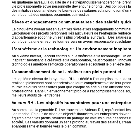
Au quatrième niveau, la qualité de vie et l’épanouissement personnel prenne
vie professionnelle et vie personnelle devient une priorité. Des politiques fav
des initiatives pour améliorer le bien-être des salariés et la promotion d
contribuent à des équipes épanouies et investies.
Rêves et engagements communautaires : des salariés guidé
Le cinquième niveau met en avant les rêves et les engagements communaut
Encourager des projets personnels liés aux valeurs de l’entreprise renforce
d’appartenance et donne un sens plus profond à leur travail. Des salariés 
contribuent à une entreprise tournée vers un avenir responsable et solidair
L’esthétisme et la technologie : Un environnement inspiran
Au sixième niveau, l’accent est mis sur l’esthétisme et la technologie. Un e
inspirant, favorisant la créativité et la collaboration, peut propulser l’innova
technologies améliore l’efficacité opérationnelle et soutient le bien-être des
L’accomplissement de soi : réaliser son plein potentiel
Le septième niveau de la pyramide RH est dédié à l’accomplissement de soi
réalisent pleinement sont conscients de leurs compétences et de leur potent
fournir les outils nécessaires pour que chaque salarié puisse atteindre so
professionnel. Dans un environnement propice à l’accomplissement de soi, 
meilleurs atouts de l’entreprise.
Valeurs RH : Les objectifs humanitaires pour une entrepri
Au sommet de la pyramide RH se trouvent les Valeurs RH, représentant les 
l’entreprise. En plus de viser les objectifs financiers, les entreprises doive
équitablement les profits, favoriser un partage de valeurs humaines fortes et
société. Ces valeurs donnent un sens profond au travail des salariés, créan
épanouissante et tournée vers le bien commun.