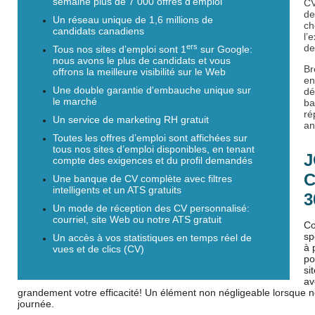
semaine
plus de 7 000 offres d'emploi
CV
de
Un réseau unique de 1,6 millions de
ch
candidats canadiens
l’
ers
d
Tous nos sites d’emploi sont 1
sur Google:
nous avons le plus de candidats et vous
Br
offrons la meilleure visibilité sur le Web
en
Une double garantie d'embauche unique sur
dé
le marché
ba
ré
Un service de marketing RH gratuit
a
Toutes les offres d’emploi sont affichées sur
tous nos sites d’emploi disponibles, en tenant
J
compte des exigences et du profil demandés
C
Une banque de CV complète avec filtres
intelligents et un ATS gratuits
3
Un mode de réception des CV personnalisé:
courriel, site Web ou notre ATS gratuit
Co
sp
Un accès à vos statistiques en temps réel de
à 
vues et de clics (CV)
po
si
av
grandement votre efficacité! Un élément non négligeable lorsque no
journée.