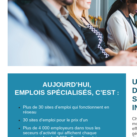
U
AUJOURD’HUI,
D
EMPLOIS SPÉCIALISÉS, C’EST
:
S
I
Plus de 30 sites d’emploi qui fonctionnent en
réseau
Ch
30 sites d'emploi pour le prix d'un
mo
Plus de 4 000 employeurs dans tous les
ef
seceurs d'activité qui affichent chaque
gé