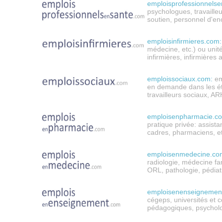
emploisprofessionnelse
psychologues, travailleu
soutien,
personnel d'en
emploisinfirmieres.com:
médecine, etc.) ou
unit
infirmières,
infirmières 
emploissociaux.com:
emp
en demande dans les ét
travailleurs sociaux, ARH
emploisenpharmacie.c
pratique privée: assist
cadres, pharmaciens, e
emploisenmedecine.co
radiologie, médecine fam
ORL, pathologie, pédiatr
emploisenenseignemen
cégeps, universités et c
pédagogiques, psycholo