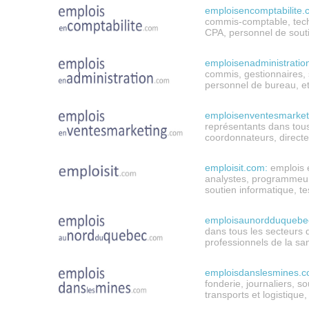
emploisencomptabilite.
commis-comptable, tech
CPA, personnel de souti
emploisenadministratio
commis,
gestionnaires, 
personnel de bureau, et
emploisenventesmarket
représentants dans tous 
coordonnateurs, directeu
emploisit.com:
emplois e
analystes, programmeurs
soutien informatique, te
emploisaunordduquebe
dans tous les secteurs d
professionnels de la sa
emploisdanslesmines.c
fonderie, journaliers, s
transports et logistique