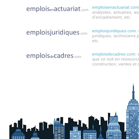
emploisenactuariat.com
analystes,
actuaires,
as
d'encadrement, etc.
emploisjuridiques.com:
juridiques, techniciens j
etc.
emploisdecadres.com:
que ce soit en ressource
construction, ventes et