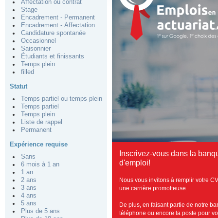
Affectation ou contrat
Stage
Encadrement - Permanent
Encadrement - Affectation
Candidature spontanée
Occasionnel
Saisonnier
Étudiants et finissants
Temps plein
filled
Statut
Temps partiel ou temps plein
Temps partiel
Temps plein
Liste de rappel
Permanent
Expérience requise
Inscrivez-vous dans la banq
Sans
d'emploi!
6 mois à 1 an
1 an
Nous vous invitons à remplir votre CV
2 ans
3 ans
une carrière promotteuse.
4 ans
5 ans
De plus, en faisant partie de notre b
Plus de 5 ans
téléphone ou encore la poste pour vous