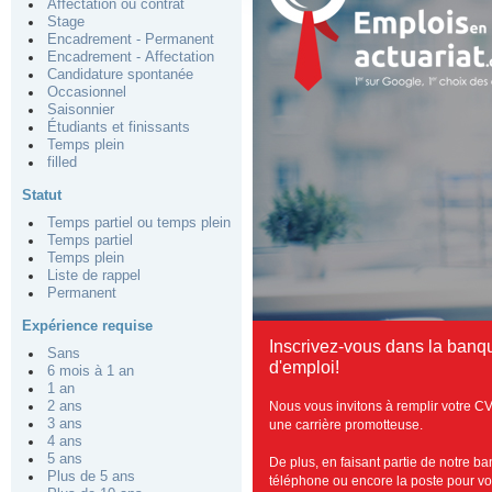
Affectation ou contrat
Stage
Encadrement - Permanent
Encadrement - Affectation
Candidature spontanée
Occasionnel
Saisonnier
Étudiants et finissants
Temps plein
filled
Statut
Temps partiel ou temps plein
Temps partiel
Temps plein
Liste de rappel
Permanent
Expérience requise
Inscrivez-vous dans la banq
Sans
d'emploi!
6 mois à 1 an
1 an
Nous vous invitons à remplir votre CV
2 ans
3 ans
une carrière promotteuse.
4 ans
5 ans
De plus, en faisant partie de notre b
Plus de 5 ans
téléphone ou encore la poste pour vous