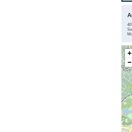
A
40
Su
Mo
+
−