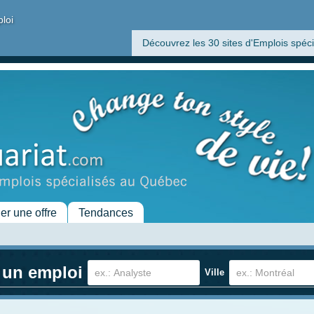
ploi
Découvrez les 30 sites d'Emplois spéci
her une offre
Tendances
 un emploi
Ville