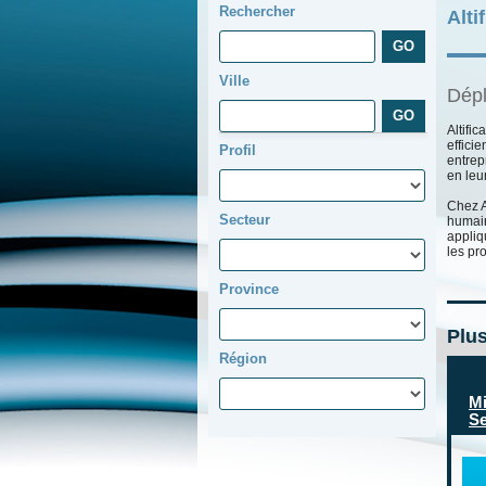
Rechercher
Alti
Ville
Dépl
Altific
effici
Profil
entrep
en leu
Chez A
Secteur
humain
appliq
les pr
Province
Plus
Région
Mi
Se