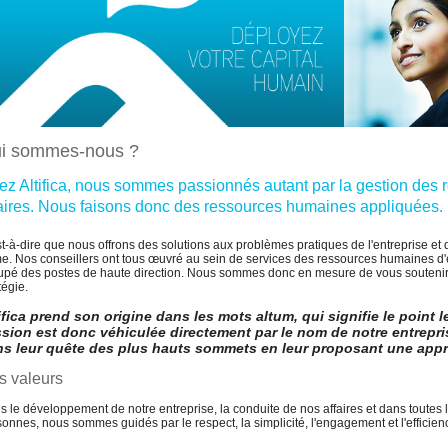
i sommes-nous ?
ez Altifica, nous sommes passionnés autant par la gestion des
faires. Nous faisons donc des ressources humaines appliquées.
t-à-dire que nous offrons des solutions aux problèmes pratiques de l'entreprise et 
e. Nos conseillers ont tous œuvré au sein de services des ressources humaines d'ent
upé des postes de haute direction. Nous sommes donc en mesure de vous soutenir 
tégie.
ifica prend son origine dans les mots altum, qui signifie le point l
sion est donc véhiculée directement par le nom de notre entrepri
s leur quête des plus hauts sommets en leur proposant une approc
s valeurs
 le développement de notre entreprise, la conduite de nos affaires et dans toutes 
onnes, nous sommes guidés par le respect, la simplicité, l'engagement et l'efficien