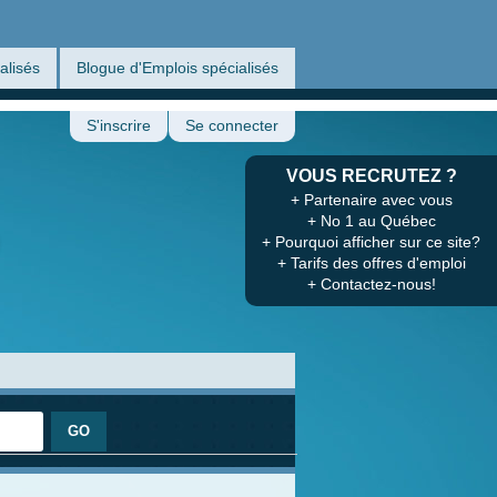
alisés
Blogue d'Emplois spécialisés
S'inscrire
Se connecter
VOUS RECRUTEZ ?
+ Partenaire avec vous
+ No 1 au Québec
+ Pourquoi afficher sur ce site?
+ Tarifs des offres d'emploi
+ Contactez-nous!