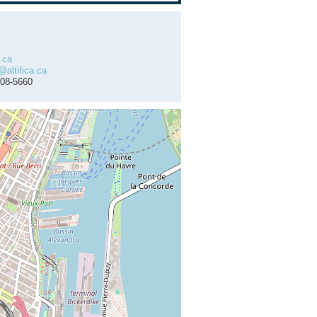
a.ca
altifica.ca
508-5660