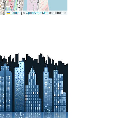
Leaflet
|
©
OpenStreetMap
contributors