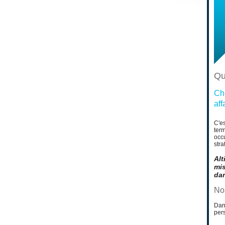
Qu
Ch
af
C'es
term
occ
stra
Alt
mis
dan
No
Dans
pers