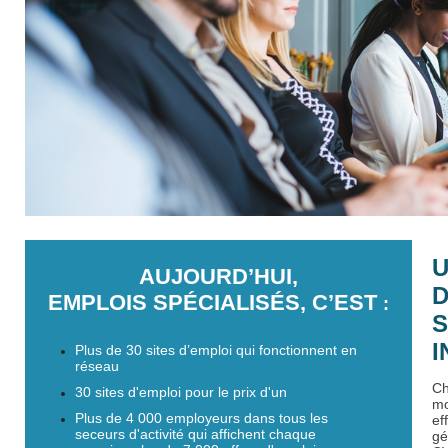
U
AUJOURD’HUI,
D
EMPLOIS SPÉCIALISÉS, C’EST
:
S
I
Plus de 30 sites d’emploi qui fonctionnent en
réseau
Ch
30 sites d'emploi pour le prix d'un
mo
Plus de 4 000 employeurs dans tous les
ef
seceurs d'activité qui affichent chaque
gé