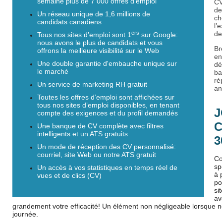
semaine
plus de 7 000 offres d'emploi
CV
de
Un réseau unique de 1,6 millions de
ch
candidats canadiens
l’
ers
d
Tous nos sites d’emploi sont 1
sur Google:
nous avons le plus de candidats et vous
Br
offrons la meilleure visibilité sur le Web
en
Une double garantie d'embauche unique sur
dé
le marché
ba
ré
Un service de marketing RH gratuit
a
Toutes les offres d’emploi sont affichées sur
tous nos sites d’emploi disponibles, en tenant
J
compte des exigences et du profil demandés
C
Une banque de CV complète avec filtres
intelligents et un ATS gratuits
3
Un mode de réception des CV personnalisé:
courriel, site Web ou notre ATS gratuit
Co
sp
Un accès à vos statistiques en temps réel de
à 
vues et de clics (CV)
po
si
av
grandement votre efficacité! Un élément non négligeable lorsque no
journée.