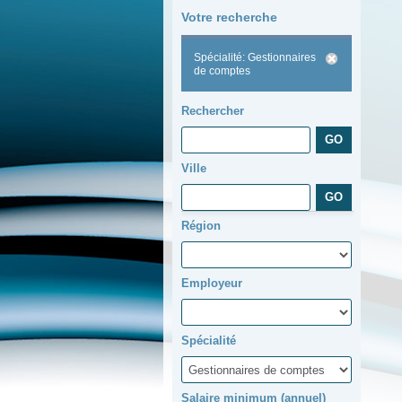
Votre recherche
Spécialité: Gestionnaires
de comptes
Rechercher
Ville
Région
Employeur
Spécialité
Salaire minimum (annuel)