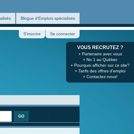
alisés
Blogue d'Emplois spécialisés
S'inscrire
Se connecter
VOUS RECRUTEZ ?
+ Partenaire avec vous
+ No 1 au Québec
+ Pourquoi afficher sur ce site?
+ Tarifs des offres d'emploi
+ Contactez-nous!