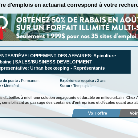
fre d'emplois en actuariat correspond à votre recher
ENTES/DÉVELOPPEMENT DES AFFAIRES: Apiculture
rbaine | SALES/BUSINESS DEVELOPMENT
presentative: Urban beekeeping - Représentants
e de poste :
Permanent
Expérience requise :
3 ans
e :
Montréal
Statut :
Temps plein
 d’abeilles à miel: une solution engageante et durable en milieu urbain Chez A
, sensibilisant au passage des centaines d'entreprises et d’écoles quant aux abe
Voir offre
Voi