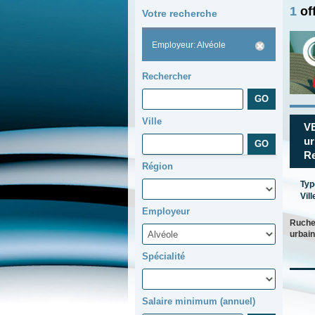
1
of
Votre recherche
Employeur: Alvéole
Rechercher
Ville
V
u
Re
Région
Typ
Vill
Employeur
Ruches
urbain
Spécialité
Salaire minimum (annuel)