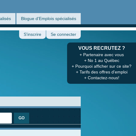
alisés
Blogue d'Emplois spécialisés
S'inscrire
Se connecter
VOUS RECRUTEZ ?
+ Partenaire avec vous
+ No 1 au Québec
+ Pourquoi afficher sur ce site?
+ Tarifs des offres d'emploi
+ Contactez-nous!