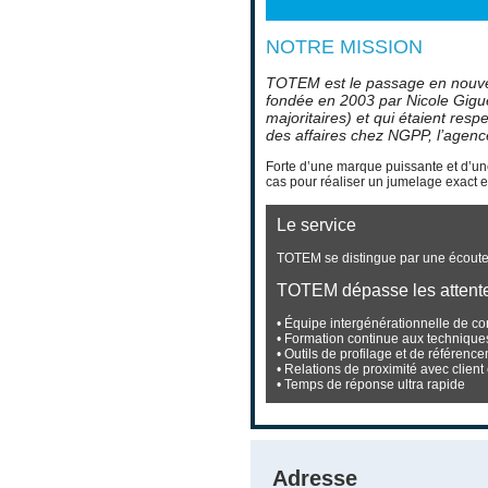
NOTRE MISSION
TOTEM est le passage en nouve
fondée en 2003 par Nicole Giguèr
majoritaires) et qui étaient re
des affaires chez NGPP, l’agenc
Forte d’une marque puissante et d’un
cas pour réaliser un jumelage exact 
Le service
TOTEM se distingue par une écoute e
TOTEM dépasse les attent
• Équipe intergénérationnelle de con
• Formation continue aux techniques
• Outils de profilage et de référen
• Relations de proximité avec client
• Temps de réponse ultra rapide
Adresse